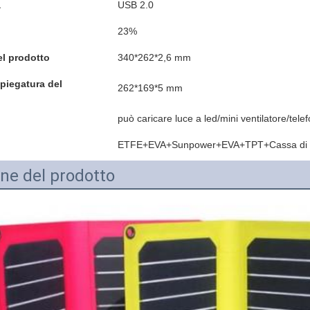
a
USB 2.0
23%
l prodotto
340*262*2,6 mm
piegatura del
262*169*5 mm
può caricare luce a led/mini ventilatore/tele
ETFE+EVA+Sunpower+EVA+TPT+Cassa di g
ne del prodotto