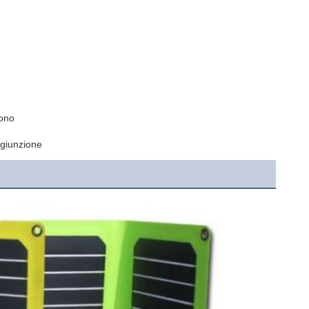
fono
iunzione