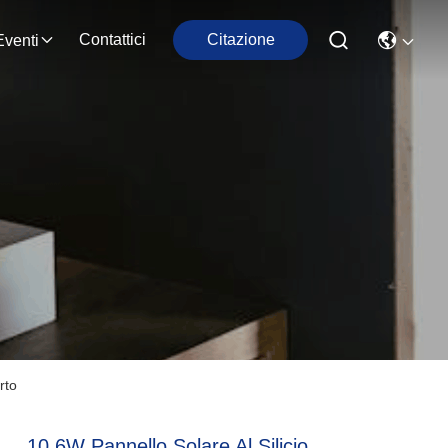
Contattici
Citazione
Eventi
rto
10.6W Pannello Solare Al Silicio