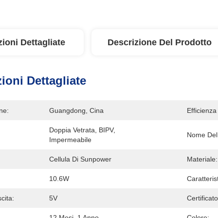
ioni Dettagliate
Descrizione Del Prodotto
ioni Dettagliate
ne:
Guangdong, Cina
Efficienza
Doppia Vetrata, BIPV, 
Nome Del 
Impermeabile
Cellula Di Sunpower
Materiale:
10.6W
Caratteris
cita:
5V
Certificato
12 Mesi, 1 Anno
Colore: