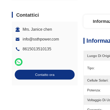
Contattici
Informaz
Mrs. Janice chen
info@ssthpower.com
Informaz
8615013510135
Luogo Di Origi
Tipo:
Contatto ora
Cellule Solari:
Potenza:
Voltaggio Di Us
Garanzia: