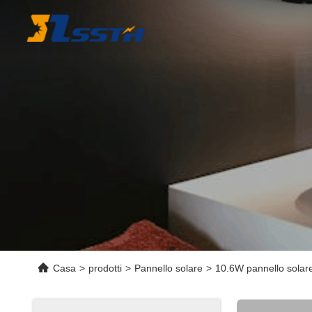
Casa
>
prodotti
>
Pannello solare
>
10.6W pannello solare a