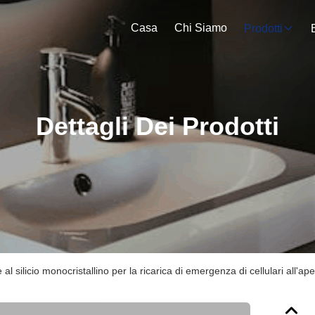
Casa
Chi Siamo
Prodotti
Dettagli Dei Prodotti
l silicio monocristallino per la ricarica di emergenza di cellulari all'ape