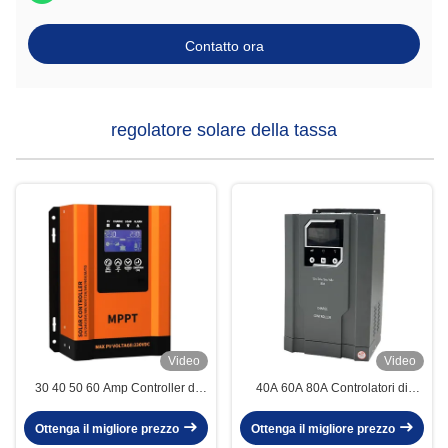
Contatto ora
regolatore solare della tassa
Video
Video
30 40 50 60 Amp Controller di
40A 60A 80A Controlatori di
carica del pannello solare con
carica solare a acido di piombo-
controller di carica WIFI mppt
litio Alta tensione Mppt Controller
Ottenga il migliore prezzo
Ottenga il migliore prezzo
di carica