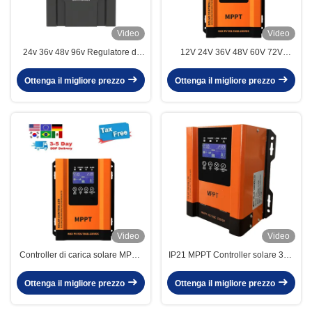
Video
Video
24v 36v 48v 96v Regulatore di
12V 24V 36V 48V 60V 72V
carica del pannello solare
Controller di carica solare 30A
automatico 30a-100a Wifi Mppt
Con display LCD
Ottenga il migliore prezzo
Ottenga il migliore prezzo
Controller di carica
Video
Video
Controller di carica solare MPPT
IP21 MPPT Controller solare 30A
intelligente 60A 12V-96V con
40A 50A 60A 12V 24V 36V 48V
protezione da sovratensione
60V 72V 84V 96V
Ottenga il migliore prezzo
Ottenga il migliore prezzo