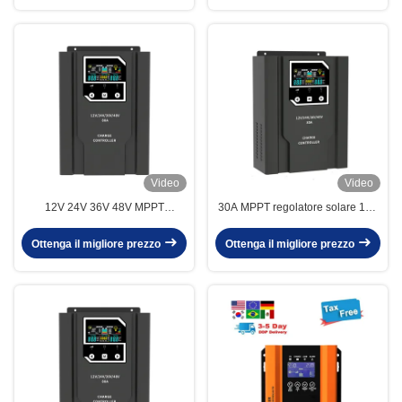
Video
Video
12V 24V 36V 48V MPPT
30A MPPT regolatore solare 12V
Controller di carica solare 60A
auto schermo LCD controllore di
80A 100A Controller di carica
carica della batteria solare
Ottenga il migliore prezzo
Ottenga il migliore prezzo
solare