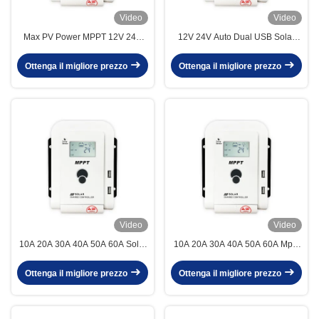
Video
Video
Max PV Power MPPT 12V 24V
12V 24V Auto Dual USB Solar
Auto Regulator Home Solar
Charging Controller 10A 20A 30A
Panel Battery Charge Controller
40A 50A 60A for Lithium Batteries
Ottenga il migliore prezzo
Ottenga il migliore prezzo
for Lithium 10A 20A 30A 40A 50A
MPPT Solar Charge Regulator
60A
Video
Video
10A 20A 30A 40A 50A 60A Solar
10A 20A 30A 40A 50A 60A Mppt
Panel Battery Charge Controller
Pwm Solar Control 12V 24V Auto
for 12V/24V Auto Smart MPPT
Regulator Regulateur Solar
Ottenga il migliore prezzo
Ottenga il migliore prezzo
PWM Solar Charging Regulator
Panel Battery Charge Controller