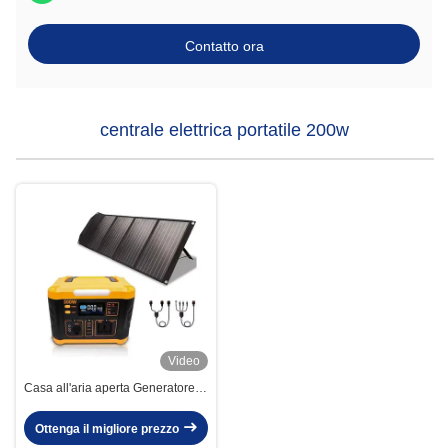
Contatto ora
centrale elettrica portatile 200w
Video
Casa all'aria aperta Generatore di
energia solare a onde sinusoidali
pure Generatore solare portatile
Ottenga il migliore prezzo
da 300w