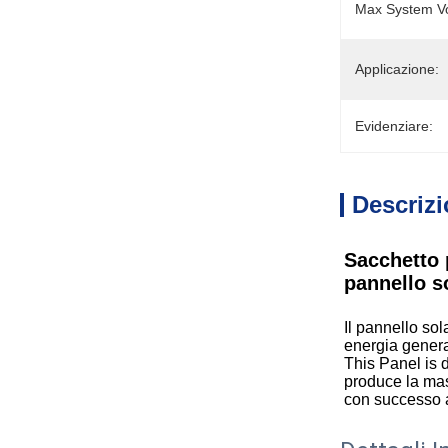
Max System Vo
Applicazione:
Evidenziare:
Descrizi
Sacchetto 
pannello s
Il pannello so
energia generat
This Panel is 
produce la mass
con successo at