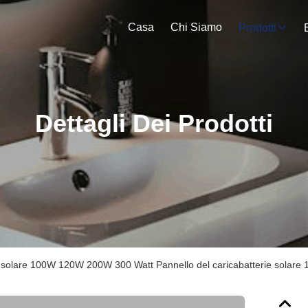
Casa
Chi Siamo
Prodotti
Dettagli Dei Prodotti
 solare 100W 120W 200W 300 Watt Pannello del caricabatterie sola