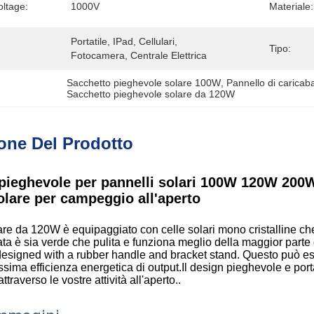
ltage:
1000V
Materiale:
Portatile, IPad, Cellulari, 
Tipo:
Fotocamera, Centrale Elettrica
Sacchetto pieghevole solare 100W
, 
Pannello di caricab
Sacchetto pieghevole solare da 120W
one Del Prodotto
pieghevole per pannelli solari 100W 120W 200W 3
olare per campeggio all'aperto
lare da 120W è equipaggiato con celle solari mono cristalline c
a è sia verde che pulita e funziona meglio della maggior parte deg
designed with a rubber handle and bracket stand. Questo può ess
ima efficienza energetica di output.Il design pieghevole e portat
traverso le vostre attività all'aperto..