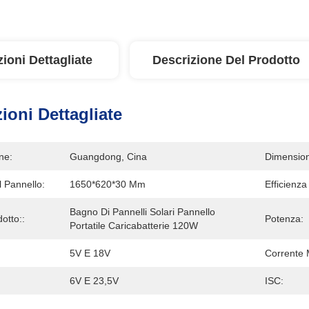
ioni Dettagliate
Descrizione Del Prodotto
ioni Dettagliate
ne:
Guangdong, Cina
Dimension
 Pannello:
1650*620*30 Mm
Efficienza
Bagno Di Pannelli Solari Pannello 
otto::
Potenza:
Portatile Caricabatterie 120W
5V E 18V
Corrente
6V E 23,5V
ISC: