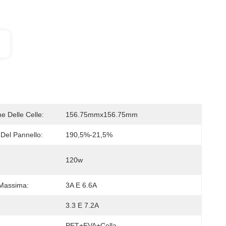
e Delle Celle:
156.75mmx156.75mm
 Del Pannello:
190,5%-21,5%
120w
 Massima:
3A E 6.6A
3.3 E 7.2A
PET+EVA+Cella 