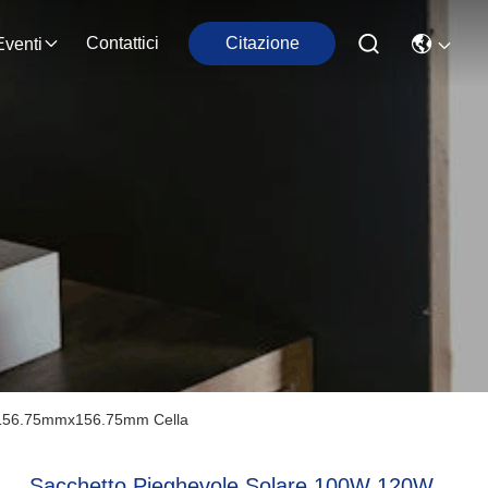
Contattici
Citazione
Eventi
re 156.75mmx156.75mm Cella
Sacchetto Pieghevole Solare 100W 120W