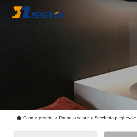
Casa
>
prodotti
>
Pannello solare
>
Sacchetto pieghevole